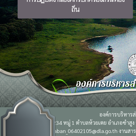
การปฏิบัติงานองค์กรปกครองส่วนท้อง
ถิ่น
100078881032280
องค์การบริหารส
องค์การบริหารส
234 หมู่ 1 ตำบลห้วยเตย อำเภอซำสูง