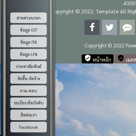
E-mail สำนักงาน : saraban_06402105@dla.go.th งานสารบ
4300
สายด่วนนายก
Copyright © 2022. Template All Righ
ข้อมูล OIT
ข้อมูล ITA
Copyright © 2022 Pow
ข้อมูล LPA
verified_user
verified_user
ประชาสัมพันธ์
หน้าหลัก
เมลส
จัดซื้อ-จัดจ้าง
ถาม-ตอบ
ระเบียบข้อบังคับ
ติดต่อเรา
Facebook