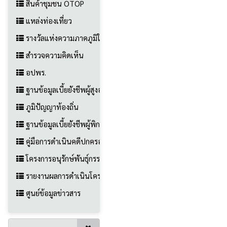
สินค้าชุมชน OTOP
แหล่งท่องเที่ยว
รางวัลแห่งความภาคภูมิใจ
สำรวจความคิดเห็น
อปพร.
ฐานข้อมูลเบี้ยยังชีพผู้สูงอายุ
ภูมิปัญญาท้องถิ่น
ฐานข้อมูลเบี้ยยังชีพผู้พิการ
คู่มือการดำเนินคดีปกครองสำหรับประชาชน
โครงการอนุรักษ์พันธ์ุกรรมพืช (อพ.สธ.)
รายงานผลการดำเนินโครงการ/กิจกรรม
ศูนย์ข้อมูลข่าวสาร