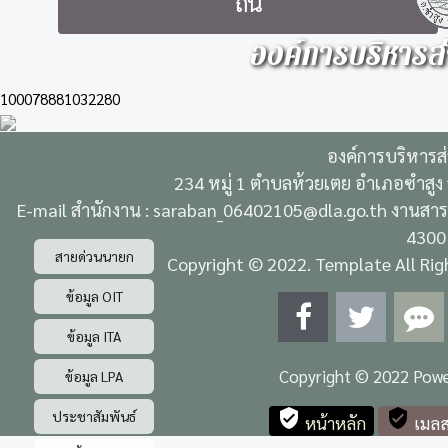
ถิ่น
องค์การบริหารส
100078881032280
องค์การบริหารส
234 หมู่ 1 ตำบลห้วยเตย อำเภอซำสูง
E-mail สำนักงาน : saraban_06402105@dla.go.th งานสารบ
4300
สายด่วนนายก
Copyright © 2022. Template All Righ
ข้อมูล OIT
ข้อมูล ITA
ข้อมูล LPA
Copyright © 2022 Pow
ประชาสัมพันธ์
verified_user
verified_user
หน้าหลัก
เมลส