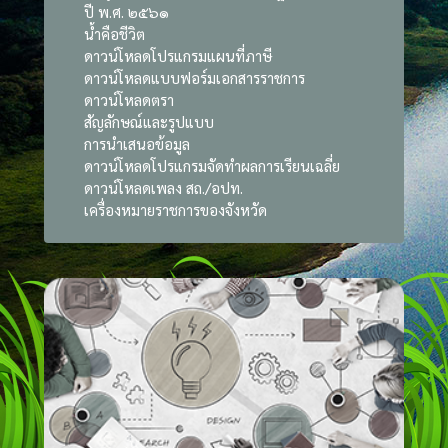
ปี พ.ศ. ๒๕๖๑
น้ำคือชีวิต
ดาวน์โหลดโปรแกรมแผนที่ภาษี
ดาวน์โหลดแบบฟอร์มเอกสารราชการ
ดาวน์โหลดตรา
สัญลักษณ์และรูปแบบ
การนำเสนอข้อมูล
ดาวน์โหลดโปรแกรมจัดทำผลการเรียนเฉลี่ย
ดาวน์โหลดเพลง สถ./อปท.
เครื่องหมายราชการของจังหวัด