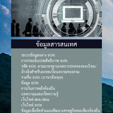
ข้อมูลสารสนเทศ
ระบบข้อมูลกลาง อปท.
การประเมินประสิทธิภาพ อปท.
รหัส อปท. ตามมาตรฐานเขตการปกครองของไทย/
อ้างอิงสำหรับลงทะเบียนอบรมของกรม
รายชื่อ อปท. (ภาษาอังกฤษ)
ข้อมูล อปท.
การเงินการคลังท้องถิ่น
บทความและเกร็ดความรู้
เว็บไซต์ สถจ./สถอ.
เว็บไซต์ อปท.
ข้อมูลเพื่อจัดทำแผนพัฒนาเศรษฐกิจพอเพียงท้องถิ่น