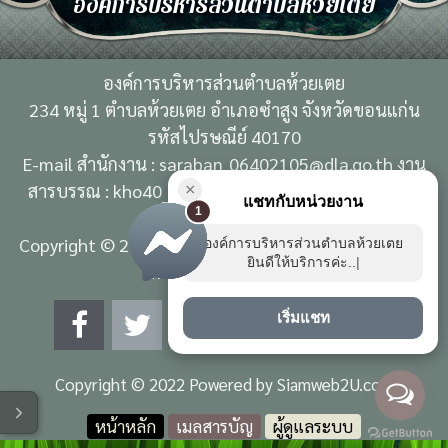
องค์การบริหารส่วนตำบลห้วยเตย
องค์การบริหารส่วนตำบลห้วยเตย
234 หมู่ 1 ตำบลห้วยเตย อำเภอซำสูง จังหวัดขอนแก่น
รหัสไปรษณีย์ 40170
E-mail สำนักงาน : saraban_06402105@dla.go.th งาน
สารบรรณ : kho40_89201@saraban.mail.go.th เบอร์
×
แชทกับหน่วยงาน
1
ติดต่อ : 0 4300 9998
Copyright © 2022. Template All Rights Reserved. | By
องค์การบริหารส่วนตำบลห้วยเตย
ยินดีให้บริการค่ะ....
www.huaitoei.go.th
เริ่มแชท
Copyright © 2022 Powered by
Siamweb2U.com
โหมดไว้อาลัย
หน้าหลัก
เมลสารบัญ
ผู้ดูแลระบบ