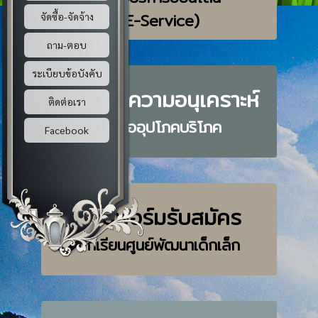
(E-Service)
จัดซื้อ-จัดจ้าง
ถาม-ตอบ
ระเบียบข้อบังคับ
ระบบขอความอนุเคราะห์
ติดต่อเรา
น้ำเพื่ออุปโภคบริโภค
Facebook
แบบฟอร์มรับสมัคร
นักเรียนศูนย์พัฒนาเด็กเล็ก