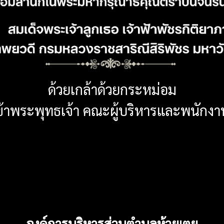
องค์การบริหารส่วนตำบลห้วยเตย