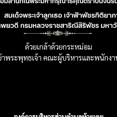
องค์การบริหารส่วนตำบลห้วยเตย